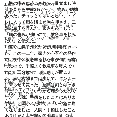
　胸の痛みに起こされて、目覚まし時
工務店 鮭 飯鮨 地球温暖化
計を見たら午前2時だった、痛みが結構
工務店 リフォーム オリンピック カーリ
あった。チョッとやばいと思い、トイ
ング
レに入って用を済ませ胸を押さえ、二
工務店 リフォーム 血圧 高血圧 歯医
階の息子を呼んだ。家内も起こして、
者 麻酔
「胸の傷みが強いので、救急車を頼み
工務店 ドウダンツツジ 石狩市 大雪
たい」と伝えた。
工務店 白鳥 田んぼ 石狩川 早春 シベ
　直ぐに息子がどたどたと降りてき
リア
た。この一二年、家内の心不全の発作
で、夜中に救急車を頼む事が何回か有
工務店 ウクライナ ロシア 畑 庭 自給
自足
ったので、手際よく救急車を呼んでく
れた。五分位で、ピーポーが聞こえ
工務店 こどもの日 鯉のぼり
た。幸い玄関までは歩いて、タンカー
工務店 鍼灸師 デイサービス リハビリ
に乗らせて貰った。意識は割とはっき
工務店 エアコン 町の電気屋さん 貧幸の
りしていて、「いつから痛かったので
すすめ 畑 介護
すか、入院、手術をしたことはありま
工務店 トマト 南蛮 茄子 きゅうり
すか」と聞かれたので、「いや急に痛
石油ストーブ
くなりました、入院・手術はしたこと
リフォーム 土を喰らう 自給自足 水上
ありません」と嘘を答えてしまった。