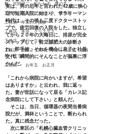
勉 沢田研二 松たか子 鷹の爪
実は、男の厄年と言われた42歳に狭心
工務店 図面 ブルドック 愛犬家
症で短期入院に始まり、サラリーマン
時代は、その後も二度ドクターストッ
工務店 年末のご挨拶
プで、疲労回復の入院をした。独立し
工務店 冬至 クリスマス
てから２０年の大晦日に、排尿が完全
工務店 節分 立春 豆まき
ストップして、前立腺肥大の診断さ
れ、即手術、それを機会に息子と社長
工務店 創業２５周年 リフォーム業 地鎮
祭 建て方
交代。瞬間的にそんなことが脳裏に浮
かんだ。
工務店 お年玉 お正月
「これから病院に向かいますが、希望
はありますか」と云われ、我に返っ
た。妻が世話になって居る「カレス記
念病院にして下さい」と頼んだ。
　そこは、当日、循環器の夜間当番病
院だが、満杯ということで、断わられ
た。真に残念だった。
　次に東区の「札幌心臓血管クリニッ