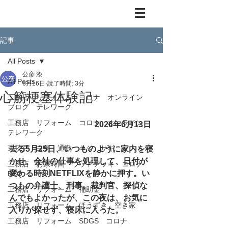
記事
All Posts
公彦 漆
All Posts
6月16日
読了時間: 3分
心筋梗塞体験記
工務店 リフォーム コロナ オンライン
ブログ テレワーク
工務店 リフォーム コロナ オンライン
　　　　　　              　2026年6月13日
テレワーク
東茨戸 白鳥 通勤 キジ サギ
去る5月25日、いつものように家内を寝
かせ、会社の仕事を処理して、日付が
工務店 お家時間 ウッドデッキ コロナ
変わる時刻NETFLIXを静かに押す。い
BBQ
つもの弁護士、刑事、裁判官、探偵な
工務店 リフォーム 補助金
んでもよかったが、この夜は、お気に
工務店 リフォーム ほうずき 空き家
入りが探せず、寝床に入った。
工務店 リフォーム SDGS コロナ