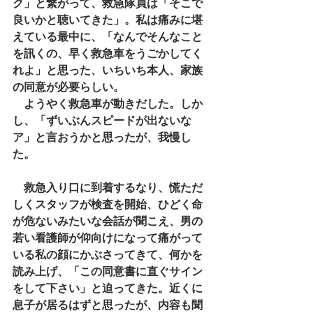
ク」と繋がって、救急隊員は「そこで
良いかと聴いてきた」。私は痛みに堪
えている最中に、「なんでそんなこと
を訊くの、早く救急車をうごかしてく
れよ」と思った、いちいち本人、家族
の同意が必要らしい。　
　ようやく救急車が動きだした。しか
し、「ずいぶんスピードが出ないな
ア」と言おうかと思ったが、我慢し
た。
　救急入り口に到着するなり、慌ただ
しくスタッフが検査を開始、ひどく命
が危ないみたいな会話が聞こえ、男の
若い看護師が仰向けになって痛がって
いる私の顔にかぶさってきて、何かを
読み上げ、「この同意書に直ぐサイン
をして下さい」と迫ってきた。近くに
息子が居るはずと思ったが、内容も聞