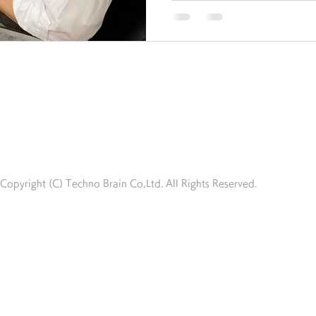
春 シベリア
工務店 ウクライナ ロシア 畑 庭 自給自足
​株式会社テクノブレイン
工務店 鍼灸師 デイサービス リハビリ
〒002-8042 北海道札幌市北区東茨戸2条1丁目2－36
​TEL 0120-775-373 FAX 011-775-7702
Email/
info@techno-brain.jp
 貧幸のすすめ 畑 介護
工務店 トマト 南蛮 茄子 きゅ
http://www.techno-brain.jp/
Copyright (C) Techno Brain Co,Ltd. All Rights Reserved.
 水上勉 沢田研二 松たか子 鷹の爪
工務店 図面 ブルドッ
 冬至 クリスマス
工務店 節分 立春 豆まき