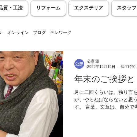
品質・工法
リフォーム
エクステリア
スタッフ
ナ オンライン ブログ テレワーク
ライン テレワーク
東茨戸 白鳥 通勤 キジ サギ
公彦 漆
2022年12月19日
読了時間:
年末のご挨拶と
コロナ BBQ
工務店 リフォーム 補助金
工務店 リフォ
月に二回くらいは、独り言
が、やらねばならないと思
ナ
工務店 鮭 飯鮨 地球温暖化
工務店 リフォーム オ
す。 言葉、文章は、自分で
が、突然どなたか知らない
ら、私にささやき始めます
に、予告もなく着信音がなっ.
 歯医者 麻酔
工務店 ドウダンツツジ 石狩市 大雪