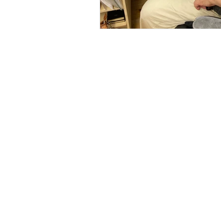
工務店 白鳥 田んぼ 石狩川 早
お問い合わせ
工務店 こどもの日 鯉のぼり
工務店 エアコン 町の電気屋さん
リフォーム 土を喰らう 自給自足
工務店 年末のご挨拶
工務店