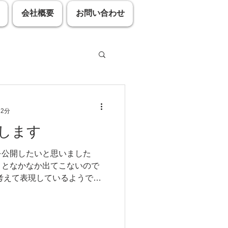
会社概要
お問い合わせ
 2分
します
ーム ほうずき 空き家
を公開したいと思いました
うとなかなか出てこないので
リンピック カーリング
考えて表現しているようです
が、頭のちょっと上のほうか
。私の脳は、スマホのよう
..