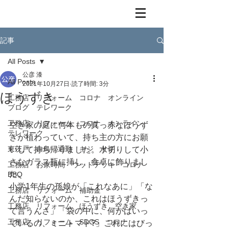
記事
All Posts
公彦 漆
All Posts
2021年10月27日
読了時間: 3分
ほうずき
工務店 リフォーム コロナ オンライン
ブログ テレワーク
工務店 リフォーム コロナ オンライン
空き家の庭に何本もの真っ赤なほうず
テレワーク
きが植わっていて、持ち主の方にお願
東茨戸 白鳥 通勤 キジ サギ
いして持ち帰りました。水切りして小
さなガラス瓶に挿し、食卓に飾りまし
工務店 お家時間 ウッドデッキ コロナ
た。
BBQ
小学1年生の孫娘が「これなあに」「な
工務店 リフォーム 補助金
んだ知らないのか、これはほうずきっ
工務店 リフォーム ほうずき 空き家
て言うんさ」「袋の中に、何がはいっ
工務店 リフォーム SDGS コロナ
ているの、ミニトマト?」これにはびっ