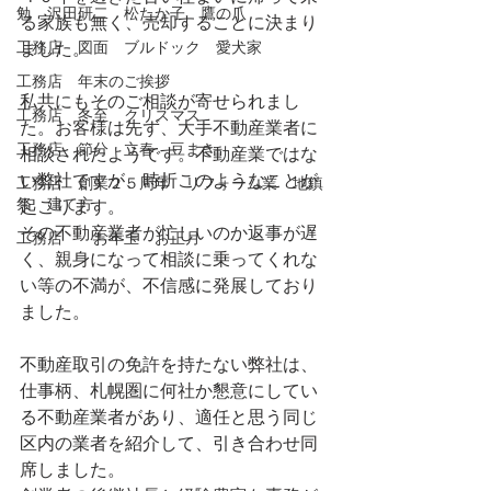
勉 沢田研二 松たか子 鷹の爪
る家族も無く、売却することに決まり
工務店 図面 ブルドック 愛犬家
ました。
工務店 年末のご挨拶
私共にもそのご相談が寄せられまし
工務店 冬至 クリスマス
た。お客様は先ず、大手不動産業者に
工務店 節分 立春 豆まき
相談されたようです。不動産業ではな
い弊社ですが、時折このようなことが
工務店 創業２５周年 リフォーム業 地鎮
祭 建て方
起こります。
その不動産業者が忙しいのか返事が遅
工務店 お年玉 お正月
く、親身になって相談に乗ってくれな
い等の不満が、不信感に発展しており
ました。
不動産取引の免許を持たない弊社は、
仕事柄、札幌圏に何社か懇意にしてい
る不動産業者があり、適任と思う同じ
区内の業者を紹介して、引き合わせ同
席しました。