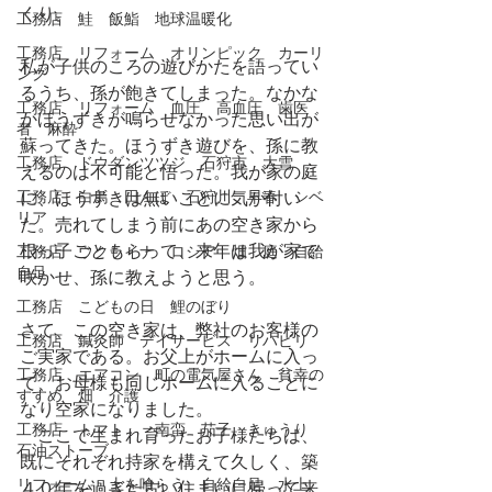
くり。
工務店 鮭 飯鮨 地球温暖化
工務店 リフォーム オリンピック カーリ
私が子供のころの遊びかたを語ってい
ング
るうち、孫が飽きてしまった。なかな
工務店 リフォーム 血圧 高血圧 歯医
かほうずきが鳴らせなかった思い出が
者 麻酔
蘇ってきた。ほうずき遊びを、孫に教
工務店 ドウダンツツジ 石狩市 大雪
えるのは不可能と悟った。我が家の庭
工務店 白鳥 田んぼ 石狩川 早春 シベ
に、ほうずきは無いことに気が付い
リア
た。売れてしまう前にあの空き家から
根っ子ごともらって、来年は我が家で
工務店 ウクライナ ロシア 畑 庭 自給
自足
咲かせ、孫に教えようと思う。
工務店 こどもの日 鯉のぼり
さて、この空き家は、弊社のお客様の
工務店 鍼灸師 デイサービス リハビリ
ご実家である。お父上がホームに入っ
工務店 エアコン 町の電気屋さん 貧幸の
て、お母様も同じホームに入ることに
すすめ 畑 介護
なり空家になりました。
工務店 トマト 南蛮 茄子 きゅうり
　ここで生まれ育ったお子様たちは、
石油ストーブ
既にそれぞれ持家を構えて久しく、築
リフォーム 土を喰らう 自給自足 水上
４０年を過ぎた古い住まいに帰って来