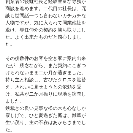
創業者の後継社長と経験豊富な専務が
商談を進めます。二代目の社長は、冗
談も世間話一つも言わないカチカチな
人物ですが、気に入られて同業他社を
退け、専任仲介の契約を勝ち取りまし
た。よく出来たものだと感心しまし
た。
その後数件のお客を空き家に案内出来
たが、残念ながら、まだ契約にこぎつ
けられないまま二か月が過ぎました。
持ち主と相談し、古びたクロスを貼替
え、きれいに見せようとの依頼を受
け、私共が二か月振りに現地を訪問し
ました。
鋏裁きの良い見事な松の木も心なしか
寂しげで、ひと夏過ぎた庭は、雑草が
生い茂り、主の不在はあからさまでし
た。