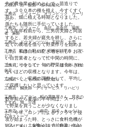
先ず農作業の初めとして、苗造りで
工務店 鮭 飯鮨 地球温暖化
す。３００本の種を植え、今すくすく
工務店 リフォーム オリンピック カーリ
育ち、畑に植える時期となりました。
ング
孫たちも随所に手伝っていました。
工務店 リフォーム 血圧 高血圧 歯医
１５年年程前から、三男坊夫婦と同居
者 麻酔
すると、若夫婦が庭先を耕し、さらに
工務店 ドウダンツツジ 石狩市 大雪
近くの農地を借りて野菜作りを始めま
工務店 白鳥 田んぼ 石狩川 早春 シベ
した。私は自社の空き地を耕し、お互
リア
い自営業者となって忙中閑の時間に、
土いじりをして、旬の野菜は食べきれ
工務店 ウクライナ ロシア 畑 庭 自給
自足
ないほどの収穫となります。今年は、
なるべく、収穫の調整をして、平均し
工務店 こどもの日 鯉のぼり
て収穫したいと思っています。
工務店 鍼灸師 デイサービス リハビリ
工務店 エアコン 町の電気屋さん 貧幸の
数年前から夏場の半年間は、スーパー
すすめ 畑 介護
で野菜を買うことが少なくなりまし
工務店 トマト 南蛮 茄子 きゅうり
た。今年、ロシアによるウクライナ侵
石油ストーブ
攻が始まった時、とっさに食料危機が
リフォーム 土を喰らう 自給自足 水上
頭をよぎり、家族会議で、野菜は自給