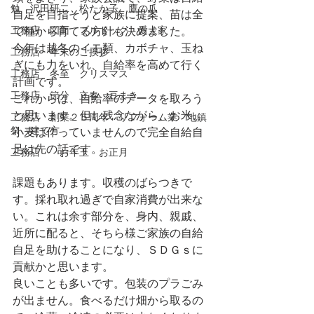
勉 沢田研二 松たか子 鷹の爪
自足を目指そうと家族に提案、苗は全
工務店 図面 ブルドック 愛犬家
て種から育てる方針も決めました。
今年は越冬のイモ類、カボチャ、玉ね
工務店 年末のご挨拶
ぎにも力をいれ、自給率を高めて行く
工務店 冬至 クリスマス
計画です。
工務店 節分 立春 豆まき
これからは、自給率のデータを取ろう
と思います。但し残念ながら、お米、
工務店 創業２５周年 リフォーム業 地鎮
祭 建て方
小麦は作っていませんので完全自給自
足は先の話です。
工務店 お年玉 お正月
課題もあります。収穫のばらつきで
す。採れ取れ過ぎで自家消費が出来な
い。これは余す部分を、身内、親戚、
近所に配ると、そちら様ご家族の自給
自足を助けることになり、ＳＤＧｓに
貢献かと思います。
良いことも多いです。包装のプラごみ
が出ません。食べるだけ畑から取るの