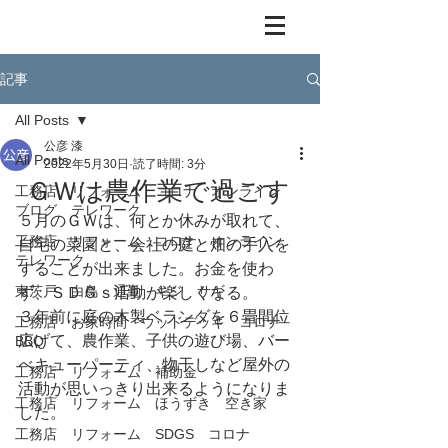
記事
All Posts
公彦 漆
All Posts
2022年5月30日
読了時間: 3分
ＧＷは農作業で過ごす
工務店 リフォーム コロナ オンライン
ブログ テレワーク
５月のＧＷは、何とか休みが取れて、
工務店 リフォーム コロナ オンライン
自宅の菜園と、会社の庭と畑の手入を
テレワーク
することが出来ました。お金を使わ
東茨戸 白鳥 通勤 キジ サギ
ず、ＳＤＧｓ活動が楽しくなる。
３年前に庭の木製ベランダを６畳間位
工務店 お家時間 ウッドデッキ コロナ
広げて、農作業、子供の遊び場、バー
BBQ
べキューパーティ、物干しなど屋外の
工務店 リフォーム 補助金
活動が思いっきり出来るようになりま
工務店 リフォーム ほうずき 空き家
した。
工務店 リフォーム SDGS コロナ