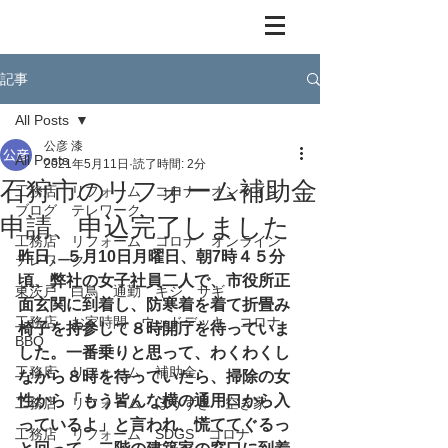
記事
All Posts
公彦 漆
All Posts
2021年5月11日
読了時間: 2分
石狩市のリフォーム補助金
工務店 リフォーム コロナ オンライン
ブログ テレワーク
申請、申込完了しました
工務店 リフォーム コロナ オンライン
昨日、５月10日月曜日、朝7時４５分
テレワーク
頃、弊社の女子社員二人で、市役所正
東茨戸 白鳥 通勤 キジ サギ
面玄関に到着し、防寒着を着て折畳み
工務店 お家時間 ウッドデッキ コロナ
椅子を持参して８時開庁を待っていま
BBQ
した。一番乗りと思って、わくわくし
工務店 リフォーム 補助金
ながら８時を待っていたら、掃除の女
性から「もう皆んな横の通用口から入
工務店 リフォーム ほうずき 空き家
っているよ」と言われ、慌ててぐるっ
工務店 リフォーム SDGS コロナ