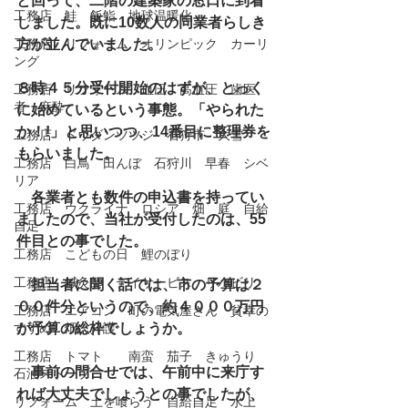
と回って、二階の建築家の窓口に到着
工務店 鮭 飯鮨 地球温暖化
しました。既に10数人の同業者らしき
工務店 リフォーム オリンピック カーリ
方が並んでいました。
ング
８時４５分受付開始のはずが、とっく
工務店 リフォーム 血圧 高血圧 歯医
者 麻酔
に始めているという事態。「やられた
か！!」と思いつつ、14番目に整理券を
工務店 ドウダンツツジ 石狩市 大雪
もらいました。
工務店 白鳥 田んぼ 石狩川 早春 シベ
リア
　各業者とも数件の申込書を持ってい
工務店 ウクライナ ロシア 畑 庭 自給
ましたので、当社が受付したのは、55
自足
件目との事でした。
工務店 こどもの日 鯉のぼり
工務店 鍼灸師 デイサービス リハビリ
　担当者に聞く話では、市の予算は２
００件分というので、約４０００万円
工務店 エアコン 町の電気屋さん 貧幸の
すすめ 畑 介護
が予算の総枠でしょうか。
工務店 トマト 南蛮 茄子 きゅうり
　事前の問合せでは、午前中に来庁す
石油ストーブ
れば大丈夫でしょうとの事でしたが、
リフォーム 土を喰らう 自給自足 水上