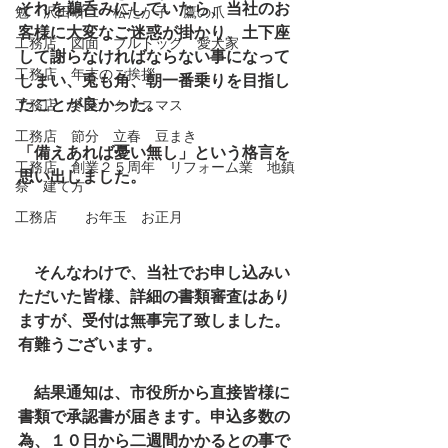
それを鵜呑みにしていたら、当社のお
勉 沢田研二 松たか子 鷹の爪
客様に大変なご迷惑が掛かり、土下座
工務店 図面 ブルドック 愛犬家
して謝らなければならない事になって
工務店 年末のご挨拶
しまい、兎も角、朝一番乗りを目指し
たことが良かった。
工務店 冬至 クリスマス
工務店 節分 立春 豆まき
「備えあれば憂い無し」という格言を
工務店 創業２５周年 リフォーム業 地鎮
思い出しました。
祭 建て方
工務店 お年玉 お正月
　そんなわけで、当社でお申し込みい
ただいた皆様、詳細の書類審査はあり
ますが、受付は無事完了致しました。
有難うございます。
　結果通知は、市役所から直接皆様に
書類で承認書が届きます。申込多数の
為、１０日から二週間かかるとの事で