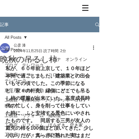
記事
All Posts
公彦 漆
All Posts
2024年11月25日
読了時間: 2分
晩秋の吊るし柿
工務店 リフォーム コロナ オンライン
ブログ テレワーク
私が、６０年前上京して、１０年ほど
工務店 リフォーム コロナ オンライン
本州で過ごしました。建築業との出会
テレワーク
いもその頃でした。この季節になる
東茨戸 白鳥 通勤 キジ サギ
と、家々の軒先、縁側にどこでも吊る
し柿の暖簾が出来ていた。高度成長時
工務店 お家時間 ウッドデッキ コロナ
代の忙しく、身を削って仕事をしてい
BBQ
た時に、ふと安堵する景色にいやされ
工務店 リフォーム 補助金
たものです。　同居する三男が友人の
工務店 リフォーム ほうずき 空き家
庭先の柿を100個ほど頂いてきた。少し
工務店 リフォーム SDGS コロナ
小ぶりだが、真っ赤に熟れた実はまだ