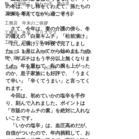
勉 沢田研二 松たか子 鷹の爪
の冬は、干し柿をくわえて、孫たちの
工務店 図面 ブルドック 愛犬家
未来を考えてながら過ごそう。
工務店 年末のご挨拶
　さて、今年は、妻の介護の傍ら、冬
工務店 冬至 クリスマス
の備えの「白菜キムチ」「松前漬け」
工務店 節分 立春 豆まき
「にしん漬け」が昨夜で完了しまし
た。１１月に入ってから始めましたの
工務店 創業２５周年 リフォーム業 地鎮
祭 建て方
で、キムチはもう半分以上無くなりま
した。年を重ねて、私の腕も上がった
工務店 お年玉 お正月
のか、息子家族にも好評で、「うまく
て辛い」「辛くてうまい」と言ってく
れます。
　今回は、初めていかの塩辛を手作
り、刻んで入れました。ポイントは
「市販のキムチの素」を絶対に入れな
いことです。
　「いかの塩辛」は、血圧高めだが、
自信がついたので、年内挑戦して、お