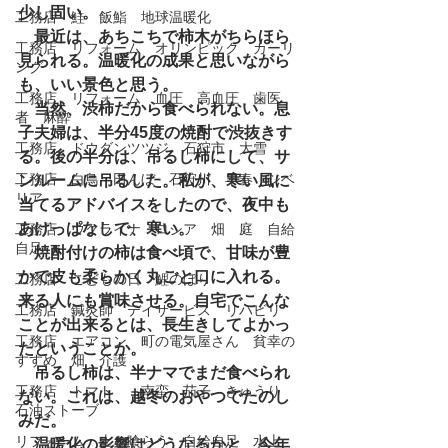
少し固い。
工務店 鮭 飯鮨 地球温暖化
　最近は、あちこちで柿木がちらほら
工務店 リフォーム オリンピック カーリ
見られる。温暖化の成果と思いながら
ング
も、いい景色と思う。
工務店 リフォーム 血圧 高血圧 歯医
　当然、渋柿だから食べられない。息
者 麻酔
子夫婦は、半分45度の焼酎で渋抜きす
工務店 ドウダンツツジ 石狩市 大雪
る。後の半分は、吊るし柿にして、サ
工務店 白鳥 田んぼ 石狩川 早春 シベ
ンルームに吊るした。私が、寒い風に
リア
当てるアドバイスをしたので、夜中も
あけっぱなしで、寒い。
工務店 ウクライナ ロシア 畑 庭 自給
自足
　焼酎付けの柿は食べ頃で、甘味が豊
かで皮も柔らかく丸ごと口に入れる。
工務店 こどもの日 鯉のぼり
来る人にも賞味させる。自宅でこんな
工務店 鍼灸師 デイサービス リハビリ
ことが出来るとは、長生きしてよかっ
工務店 エアコン 町の電気屋さん 貧幸の
たということか。
すすめ 畑 介護
　吊るし柿は、半ナマでまだ食べられ
工務店 トマト 南蛮 茄子 きゅうり
ない。これは、越冬のおやつでたのし
石油ストーブ
みだ。
リフォーム 土を喰らう 自給自足 水上
　温暖化の影響はどうなるかと、今年