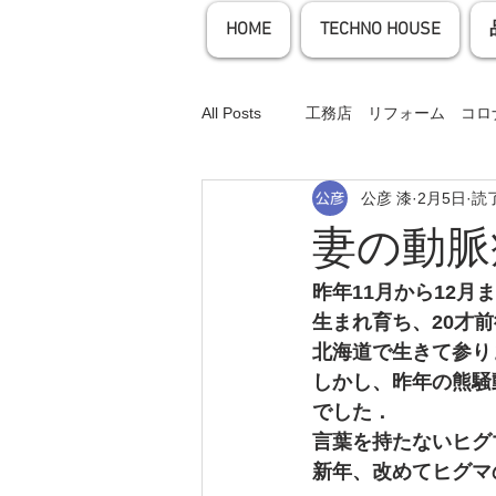
HOME
TECHNO HOUSE
All Posts
工務店 リフォーム コロ
公彦 漆
2月5日
読了
工務店 リフォーム コロナ オン
妻の動脈
工務店 お家時間 ウッドデッキ 
昨年11月から12
生まれ育ち、20才前
北海道で生きて参り
工務店 リフォーム SDGS コロ
しかし、昨年の熊騒
でした．
言葉を持たないヒグ
工務店 リフォーム 血圧 高血圧
新年、改めてヒグマ