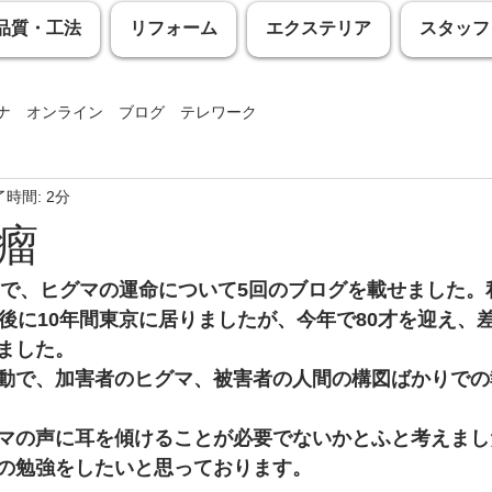
品質・工法
リフォーム
エクステリア
スタッフ
ナ オンライン ブログ テレワーク
時間: 2分
ライン テレワーク
東茨戸 白鳥 通勤 キジ サギ
瘤
コロナ BBQ
工務店 リフォーム 補助金
工務店 リフォ
月まで、ヒグマの運命について5回のブログを載せました
後に10年間東京に居りましたが、今年で80才を迎え、差
ました。
ナ
工務店 鮭 飯鮨 地球温暖化
工務店 リフォーム オ
動で、加害者のヒグマ、被害者の人間の構図ばかりでの
マの声に耳を傾けることが必要でないかとふと考えまし
 歯医者 麻酔
工務店 ドウダンツツジ 石狩市 大雪
の勉強をしたいと思っております。