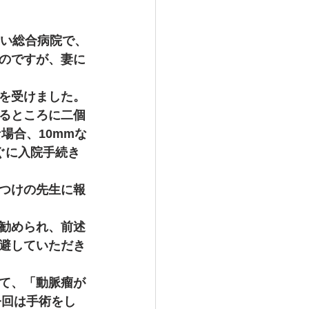
ない総合病院で、
のですが、妻に
を受けました。
るところに二個
場合、10mmな
うり 石油ストーブ
ぐに入院手続き
つけの先生に報
ク 愛犬家
勧められ、前述
避していただき
て、「動脈瘤が
今回は手術をし