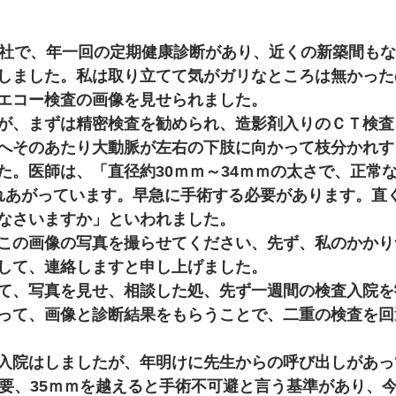
春 シベリア
工務店 ウクライナ ロシア 畑 庭 自給自足
会社で、年一回の定期健康診断があり、近くの新築間も
しました。私は取り立てて気がガリなところは無かった
エコー検査の画像を見せられました。
工務店 鍼灸師 デイサービス リハビリ
が、まずは精密検査を勧められ、造影剤入りのＣＴ検査
へそのあたり大動脈が左右の下肢に向かって枝分かれす
た。医師は、「直径約30ｍｍ～34ｍｍの太さで、正常な
 貧幸のすすめ 畑 介護
工務店 トマト 南蛮 茄子 きゅ
れあがっています。早急に手術する必要があります。直
なさいますか」といわれました。
この画像の写真を撮らせてください、先ず、私のかかり
 水上勉 沢田研二 松たか子 鷹の爪
工務店 図面 ブルドッ
して、連絡しますと申し上げました。
て、写真を見せ、相談した処、先ず一週間の検査入院を
って、画像と診断結果をもらうことで、二重の検査を回
 冬至 クリスマス
工務店 節分 立春 豆まき
入院はしましたが、年明けに先生からの呼び出しがあっ
不要、35ｍｍを越えると手術不可避と言う基準があり、