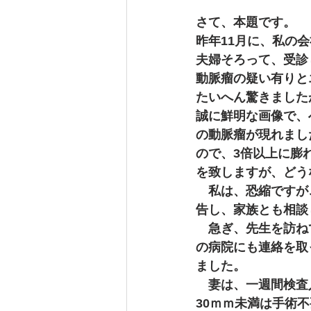
さて、本題です。
工務店 白鳥 田んぼ 石狩川 早
昨年11月に、私の
夫婦そろって、受診
動脈瘤の疑い有りと
工務店 こどもの日 鯉のぼり
たいへん驚きました
誠に鮮明な画像で、
の動脈瘤が現れまし
工務店 エアコン 町の電気屋さん
ので、3倍以上に膨
を致しますが、どう
　私は、恐縮ですが
リフォーム 土を喰らう 自給自足
告し、家族とも相談
　急ぎ、先生を訪ね
の病院にも連絡を取
工務店 年末のご挨拶
工務店
ました。
　妻は、一週間検査
30ｍｍ未満は手術