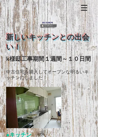
​新しいキッチンとの出会
い！
​k様邸工事期間１週間～１０日間
中古住宅を購入してオープンな明るいキ
ッチンにしました！
​●キッチン