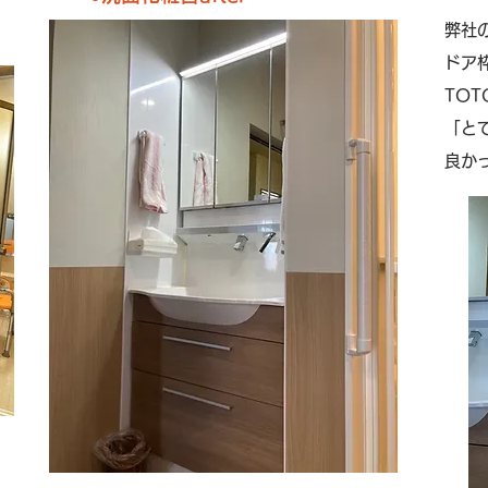
弊社
ドア
​TO
「と
良か