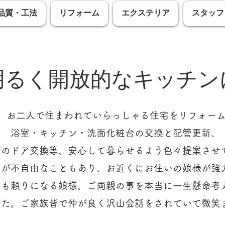
品質・工法
リフォーム
エクステリア
スタッフ
​明るく開放的なキッチン
様、お二人で住まわれていらっしゃる住宅をリフォー
​浴室・キッチン・洗面化粧台の交換と配管更新、
てのドア交換等、安心して暮らせるよう色々提案させ
足が不自由なこともあり、お近くにお住いの娘様が強
ても頼りになる娘様、ご両親の事を本当に一生懸命考
した。ご家族皆で仲が良く沢山会話をされていて微笑