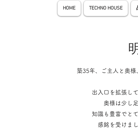
HOME
TECHNO HOUSE
築35年、ご主人と奥
出入口を拡張し
奥様は少し
知識も豊富でと
​感銘を受けま